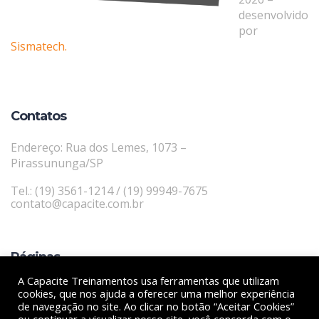
desenvolvido
por
Sismatech.
Contatos
Endereço: Rua dos Lemes, 1073 –
Pirassununga/SP
Tel.: (19) 3561-1214 / (19) 99949-7675
contato@capacite.com.br
Páginas
A Capacite Treinamentos usa ferramentas que utilizam
CARRINHO
cookies, que nos ajuda a oferecer uma melhor experiência
CONTATO
de navegação no site. Ao clicar no botão “Aceitar Cookies”