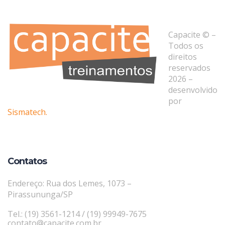
Capacite © –
Todos os
direitos
reservados
2026 –
desenvolvido
por
Sismatech.
Contatos
Endereço: Rua dos Lemes, 1073 –
Pirassununga/SP
Tel.: (19) 3561-1214 / (19) 99949-7675
contato@capacite.com.br