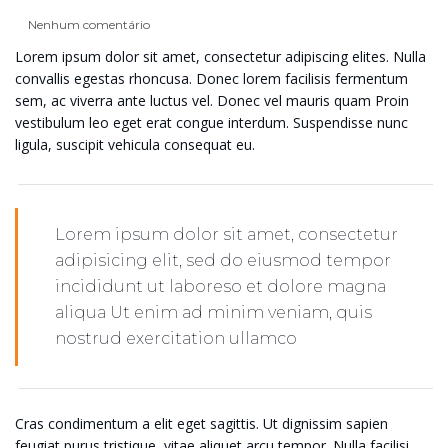
Nenhum comentário
Lorem ipsum dolor sit amet, consectetur adipiscing elites. Nulla
convallis egestas rhoncusa. Donec lorem facilisis fermentum
sem, ac viverra ante luctus vel. Donec vel mauris quam Proin
vestibulum leo eget erat congue interdum. Suspendisse nunc
ligula, suscipit vehicula consequat eu.
Lorem ipsum dolor sit amet, consectetur
adipisicing elit, sed do eiusmod tempor
incididunt ut laboreso et dolore magna
aliqua Ut enim ad minim veniam, quis
nostrud exercitation ullamco
Cras condimentum a elit eget sagittis. Ut dignissim sapien
feugiat purus tristique, vitae aliquet arcu tempor. Nulla facilisi.