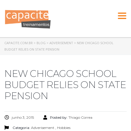
Togg
navi
CAPACITE.COM.BR
>
BLOG
>
ADVERISEMENT
>
NEW CHICAGO SCHOOL
BUDGET RELIES ON STATE PENSION
NEW CHICAGO SCHOOL
BUDGET RELIES ON STATE
PENSION
junho 3, 2015
Posted by:
Thiago Correa
Categoria:
Adverisement
,
Hobbies