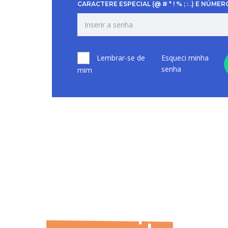
CARACTERE ESPECIAL (@ # * ! % ; : .) E NÚMER
Lembrar-se de
Esqueci minha
senha
mim