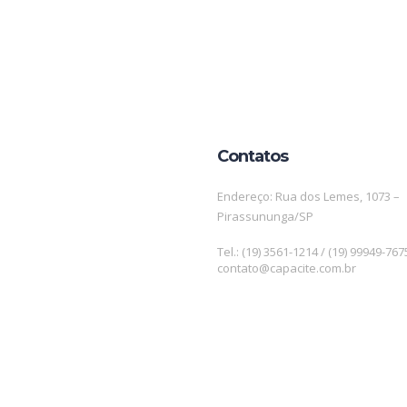
Contatos
Endereço: Rua dos Lemes, 1073 –
Pirassununga/SP
Tel.: (19) 3561-1214 / (19) 99949-767
contato@capacite.com.br